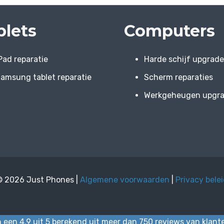
blets
Computers
Pad reparatie
Harde schijf upgrad
amsung tablet reparatie
Scherm reparaties
Werkgeheugen upgr
© 2026 Just Phones |
Algemene voorwaarden
|
Privacy bele
 een 4.9 uit 5 berekend uit meer dan 750 reviews van klant