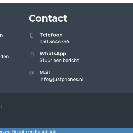
Contact
Telefoon
en
050 3646756
WhatsApp
aden
Stuur een bericht
Mail
info@justphones.nl
id
en op
Google
en
Facebook